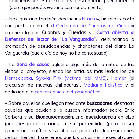
hablamos de esta exótica y desconocida pseudociencia
(para que podáis evitarla con conocimiento)
– Nos gustaría también destacar «
El acta
», un relato corto
que participó en el «
I Certamen de Cuentos de Ciencia
»
organizado por
Cuantos y Cuerdas
y «
Carta abierta al
Defensor del lector de “La Vanguardia”
», denunciando la
promoción de pseudociencias y charlatanes del diario La
Vanguardia (que a día de hoy no ha contestado)
– La
zona de casos
aglutina algo más de la mitad de las
visitas al proyecto, siendo los artículos más leídos los de
Homeopatía
,
Sykvia Fink (víctima del MMS)
,
Hamer
(el
precursor de muchas chifladuras),
Medicina holística
y el
dedicado a la
conspiranoia electromagnética
.
– Sobre aquellos que llegan mediante
buscadores
, destacan
aquellos que acuden a la buscan información sobre Enric
Corbera y su
Bioneuroemoción
, una
pseudociencia
en alza
(por desgracia) gracias a su pretendida (pero falsa)
apariencia científica y su objetivo primordial: las emociones
de los clientes. Esperemos que los próximos meses ubiquen