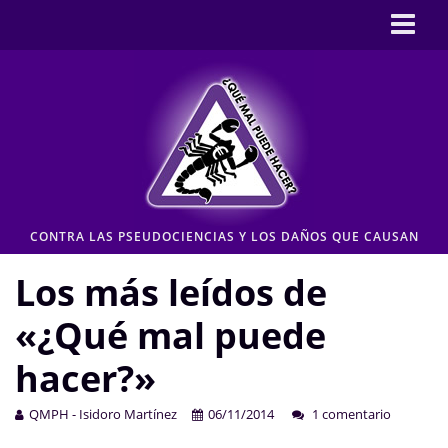
Inicio
CASOS
Pseudociencia en medios
Pseudociencia institucional
ENLACES
CONTRA LAS PSEUDOCIENCIAS Y LOS DAÑOS QUE CAUSAN
CONTACTO
Los más leídos de
Moderación de comentarios
«¿Qué mal puede
Aviso legal y Política de privacidad
hacer?»
QMPH - Isidoro Martínez
06/11/2014
1 comentario