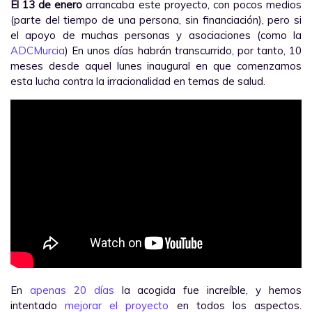
El 13 de enero
arrancaba este proyecto, con pocos medios
(parte del tiempo de una persona, sin financiación), pero si
el apoyo de muchas personas y asociaciones (como la
ADCMurcia
) En unos días habrán transcurrido, por tanto, 10
meses desde aquel lunes inaugural en que comenzamos
esta lucha contra la irracionalidad en temas de salud.
En
apenas 20 días
la acogida fue increíble, y hemos
intentado
mejorar el proyecto
en todos los aspectos.