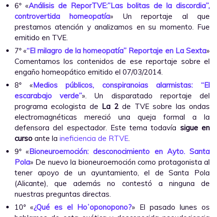
6º «
Análisis de ReporTVE:”Las bolitas de la discordia”,
controvertida homeopatía
» Un reportaje al que
prestamos atención y analizamos en su momento. Fue
emitido en TVE.
7º «
“El milagro de la homeopatía” Reportaje en La Sexta
»
Comentamos los contenidos de ese reportaje sobre el
engaño homeopático emitido el 07/03/2014.
8º «
Medios públicos, conspiranoias alarmistas: “El
escarabajo verde”
». Un disparatado reportaje del
programa ecologista de
La 2
de TVE sobre las ondas
electromagnéticas mereció una queja formal a la
defensora del espectador. Este tema todavía
sigue en
curso
ante la
ineficiencia de RTVE
.
9º «
Bioneuroemoción: desconocimiento en Ayto. Santa
Pola
» De nuevo la bioneuroemoción como protagonista al
tener apoyo de un ayuntamiento, el de Santa Pola
(Alicante), que además no contestó a ninguna de
nuestras preguntas directas.
10º «
¿Qué es el Hoʻoponopono?
» El pasado lunes os