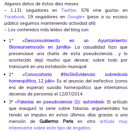
Algunos datos de éstos diez meses:
– 1.131 seguidores en
Twitter
, 576 «me gusta» en
Facebook
, 19 seguidores en
Google+
(pese a su escaso
público seguimos manteniendo actividad ahí)
– Los contenidos más leídos del blog son:
1º «
Desconocimiento en un Ayuntamiento:
Bioneuroemoción en Jumilla
» La casualidad hizo que
presenciase una charla de esta pseudociencia… y lo
acontecido dejó mucho que desear, sobre todo por
transcurrir en una instalación municipal.
2º «
Convocatoria #NoSinEvidencia: sobredosis
homeopática, 12 julio
» Es el anuncio del inefectivo (como
era de esperar) suicidio homeopático que intentamos
decenas de personas el 12/07/2014.
3º «
Falacias en pseudociencia (1): autoridad
» El artículo
que inauguró la serie sobre falacias argumentales ha
tenido un impulso en estos últimos días gracias a una
mención de
Guillermo Peris
en otro
artículo muy
interesante sobre este tipo de engaños.