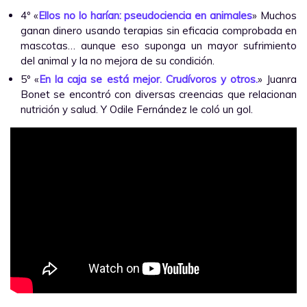
4º «
Ellos no lo harían: pseudociencia en animales
» Muchos
ganan dinero usando terapias sin eficacia comprobada en
mascotas… aunque eso suponga un mayor sufrimiento
del animal y la no mejora de su condición.
5º «
En la caja se está mejor. Crudívoros y otros.
» Juanra
Bonet se encontró con diversas creencias que relacionan
nutrición y salud. Y Odile Fernández le coló un gol.