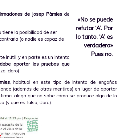
irmaciones de Josep Pàmies
de
«No se puede
refutar ‘A’. Por
tiene la posibilidad de ser
lo tanto, ‘A’ es
contraria (o nadie es capaz de
verdadero»
Pues no.
 inútil, y en parte es un intento
 debe aportar las pruebas que
iza, claro)
àmies
, habitual en este tipo de intento de engaños
donde (además de otras mentiras) en lugar de aportar
afirma, alega que no sabe cómo se produce algo de lo
 (y que es falso, claro):