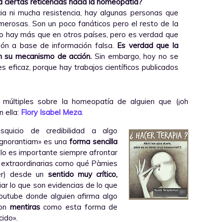
 ciertas reticencias hacia la homeopatía?
a ni mucha resistencia, hay algunas personas que
merosas. Son un poco fanáticos pero el resto de la
no hay más que en otros países, pero es verdad que
ión a base de información falsa.
Es verdad que la
 su mecanismo de acción.
Sin embargo, hoy no se
 eficaz, porque hay trabajos científicos publicados
 múltiples sobre la homeopatía de alguien que (¡oh
n ella:
Flory Isabel Meza
.
quicio de credibilidad a algo
ignorantiam» es una
forma sencilla
ello es importante siempre afrontar
as extraordinarias como qué Pàmies
er) desde un
sentido muy crítico,
iar lo que son evidencias de lo que
 Youtube donde alguien afirma algo
on
mentiras
como esta forma de
cido».