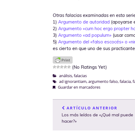
Otras falacias examinadas en esta serie
1)
Argumento de autoridad
(apoyarse e
2)
Argumento «cum hoc ergo propter h
3)
Argumento «ad populum»
(usar como
5)
Argumento del «falso escocés» o «n
es cierto en que uno de sus practican
(No Ratings Yet)
análisis
,
falacias
ad ignorantiam
,
argumento falso
,
falacia
,
f
Guardar en marcadores
ARTÍCULO ANTERIOR
Los más leídos de «¿Qué mal puede
hacer?»