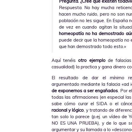
Pregunta. ¿Cree que existen todavía
Respuesta. No hay mucha reticenci
hacen mucho ruido, pero no son nu
población no les sigue. En España 
de vez en cuando agitan la situac
homeopatía no ha demostrado aún
puede decir que la homeopatía no es
que han demostrado todo esto.»
Aquí tenéis
otro ejemplo
de falacias
casualidad) la practica y gana dinero co
El resultado de dar el mínimo res
argumentado mediante la falacia «ad 
de exponernos a ser engañados
. Por 
todas las afirmaciones (en especial l
sabe cómo curar el SIDA o el cánc
racional y lógico
, y tratando de diferenc
tan solo lo parece (p.ej. un vídeo de
NO ES UNA PRUEBA), y de lo que s
argumentar y su llamada a lo «descono