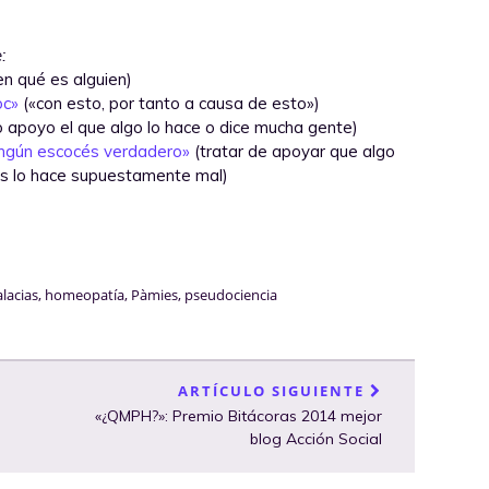
:
n qué es alguien)
oc»
(«con esto, por tanto a causa de esto»)
 apoyo el que algo lo hace o dice mucha gente)
ingún escocés verdadero»
(tratar de apoyar que algo
tes lo hace supuestamente mal)
alacias
,
homeopatía
,
Pàmies
,
pseudociencia
ARTÍCULO SIGUIENTE
«¿QMPH?»: Premio Bitácoras 2014 mejor
blog Acción Social