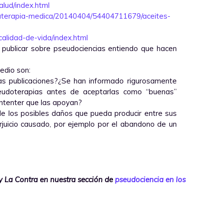
alud/index.html
aterapia-medica/20140404/54404711679/aceites-
calidad-de-vida/index.html
a publicar sobre pseudociencias entiendo que hacen
edio son:
tas publicaciones?¿Se han informado rigurosamente
eudoterapias antes de aceptarlas como “buenas”
ententer que las apoyan?
de los posibles daños que pueda producir entre sus
rjuicio causado, por ejemplo por el abandono de un
 La Contra en nuestra sección de
pseudociencia en los