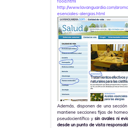
food.html
http://www.lavanguardia.com/arom
esenciales-alergias.html
Además, disponen de una sección d
mantiene secciones fijas de homeop
pseudocientífico y
sin avales ni ev
desde un punto de vista responsab