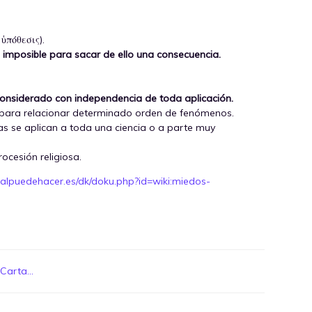
 ὑπόθεσις).
o imposible para sacar de ello una consecuencia.
 considerado con independencia de toda aplicación.
ven para relacionar determinado orden de fenómenos.
ias se aplican a toda una ciencia o a parte muy
rocesión religiosa.
malpuedehacer.es/dk/doku.php?id=wiki:miedos-
arta...