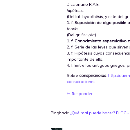
Diccionario R.A.E.:
hipótesis.
(Del lat. hypothĕsis, y este del gr.
1. f. Suposición de algo posible 
teoría.
(Del gr. θεωρία).
1. f. Conocimiento especulativo
2. f. Serie de las leyes que sir
3. f. Hipótesis cuyas consecuenc
importante de ella.
4. f. Entre los antiguos griegos, p
Sobre
conspiranoias
:
http://que
conspiraciones
Responder
Pingback:
¿Qué mal puede hacer? BLOG~ C