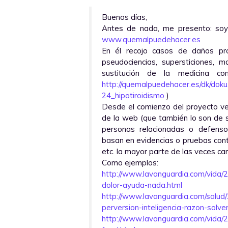
Buenos días,
Antes de nada, me presento: soy 
www.quemalpuedehacer.es
En él recojo casos de daños pro
pseudociencias, supersticiones, m
sustitución de la medicina con
http://quemalpuedehacer.es/dk/dok
24_hipotiroidismo
)
Desde el comienzo del proyecto ve
de la web (que también lo son de s
personas relacionadas o defenso
basan en evidencias o pruebas contr
etc. la mayor parte de las veces c
Como ejemplos:
http://www.lavanguardia.com/vida
dolor-ayuda-nada.html
http://www.lavanguardia.com/salu
perversion-inteligencia-razon-solve
http://www.lavanguardia.com/vid