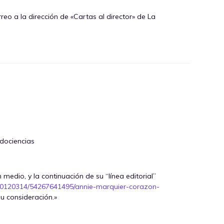
eo a la dirección de «Cartas al director» de La
udociencias
medio, y la continuación de su “línea editorial”
/20120314/54267641495/annie-marquier-corazon-
su consideración.»