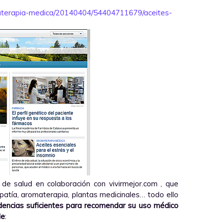
aterapia-medica/20140404/54404711679/aceites-
e salud en colaboración con vivirmejor.com , que
atía, aromaterapia, plantas medicinales… todo ello
idencias suficientes para recomendar su uso médico
le
: