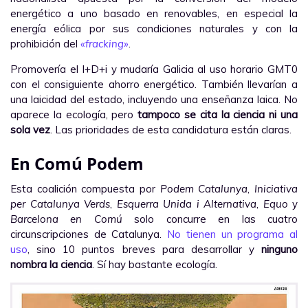
energético a uno basado en renovables, en especial la
energía eólica por sus condiciones naturales y con la
prohibición del
«fracking»
.
Promovería el I+D+i y mudaría Galicia al uso horario GMT0
con el consiguiente ahorro energético. También llevarían a
una laicidad del estado, incluyendo una enseñanza laica. No
aparece la ecología, pero
tampoco se cita la ciencia ni una
sola vez
. Las prioridades de esta candidatura están claras.
En Comú Podem
Esta coalición compuesta por
Podem Catalunya
,
Iniciativa
per Catalunya Verds
,
Esquerra Unida i Alternativa
,
Equo
y
Barcelona en Comú
solo concurre en las cuatro
circunscripciones de Catalunya.
No tienen un programa al
uso
, sino 10 puntos breves para desarrollar y
ninguno
nombra la ciencia
. Sí hay bastante ecología.