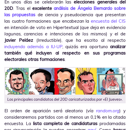
En unos días se celebrarán las
elecciones generales del
20D
. Tras el
excelente
análisis de Ángela Bernardo sobre
las propuestas
de ciencia y pseudociencia que presentan
las cuatro formaciones que encabezan la
encuesta del CIS
en intención de voto en Hipertextual (
que deja en evidencia
lagunas, carencias e intenciones de los mismos
) y el de
Javier Peláez
(
Irreductible
), que ha escrito al respecto
incluyendo además a IU-UP
, quizás era oportuno
analizar
también qué incluyen al respecto en sus programas
electorales otras formaciones
.
Los principales candidatos del 20D caricaturizados por «El Jueves».
El orden de aparición será aleatorio (
vía
random.org
) y
consideraremos partidos con al menos un 0,1% en la citada
encuesta. La
lista completa de candidaturas
proclamadas
por circunscripción la pueden encontrar
aquí
. Como
bonus