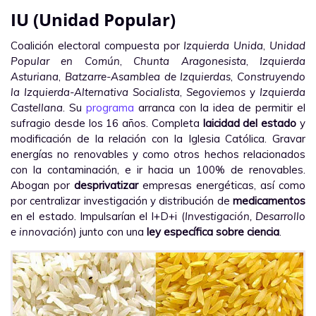
IU (Unidad Popular)
Coalición electoral compuesta por
Izquierda Unida
,
Unidad
Popular en Común
,
Chunta Aragonesista
,
Izquierda
Asturiana
,
Batzarre-Asamblea de Izquierdas
,
Construyendo
la Izquierda-Alternativa Socialista
,
Segoviemos
y
Izquierda
Castellana
. Su
programa
arranca con la idea de permitir el
sufragio desde los 16 años. Completa
laicidad del estado
y
modificación de la relación con la Iglesia Católica. Gravar
energías no renovables y como otros hechos relacionados
con la contaminación, e ir hacia un 100% de renovables.
Abogan por
desprivatizar
empresas energéticas, así como
por centralizar investigación y distribución de
medicamentos
en el estado. Impulsarían el I+D+i (
Investigación, Desarrollo
e innovación
) junto con una
ley específica sobre ciencia
.