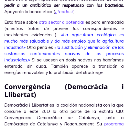
pedir a un antibiótico ser respetuoso con las bacterias.
Apoyarán la banca ética (
¿
Triodos?
).
Esta frase sobre
otro sector a potenciar
es para enmarcarla
(
mientras tratan de proveer las correspondientes e
inexistentes evidencias…
):
«La agricultura ecológica es
mucho más saludable y da más empleo que la agricultura
industrial.»
Otra perla es
«la sustitución y eliminación de las
sustancias contaminantes nocivas de los procesos
industriales.»
Si se usasen en dosis nocivas nos habríamos
enterado, sin duda. También aparece la transición a
energías renovables y la prohibición del
«fracking»
.
Convergència (Democràcia i
Llibertat)
Democràcia i Llibertat
es la coalición nacionalista con la que
concurre a este 20D la otra parte de la extinta CIU:
Convergència Democràtica de Catalunya
, junto a
Demòcrates de Catalunya
y
Reagrupament
. Su
programa