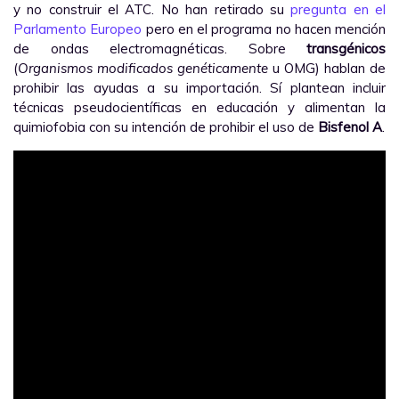
y no construir el ATC. No han retirado su
pregunta en el
Parlamento Europeo
pero en el programa no hacen mención
de ondas electromagnéticas. Sobre
transgénicos
(
Organismos modificados genéticamente
u OMG) hablan de
prohibir las ayudas a su importación. Sí plantean incluir
técnicas pseudocientíficas en educación y alimentan la
quimiofobia con su intención de prohibir el uso de
Bisfenol A
.