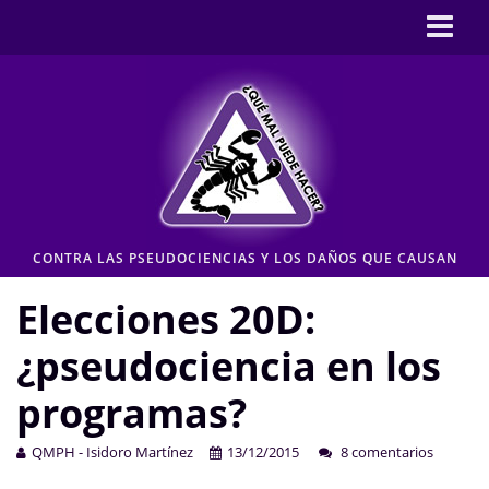
Inicio
CASOS
Pseudociencia en medios
Pseudociencia institucional
ENLACES
CONTRA LAS PSEUDOCIENCIAS Y LOS DAÑOS QUE CAUSAN
CONTACTO
Elecciones 20D:
Moderación de comentarios
¿pseudociencia en los
Aviso legal y Política de privacidad
programas?
QMPH - Isidoro Martínez
13/12/2015
8 comentarios