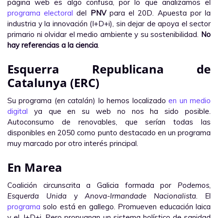
página web es algo confusa, por lo que analizamos el
programa electoral
del
PNV
para el 20D. Apuesta por la
industria y la innovación (I+D+i), sin dejar de apoya el sector
primario ni olvidar el medio ambiente y su sostenibilidad.
No
hay referencias a la ciencia
.
Esquerra Republicana de
Catalunya (ERC)
Su programa (
en catalán
) lo hemos localizado
en un medio
digital
ya que en su web no nos ha sido posible.
Autoconsumo de renovables, que serían todas las
disponibles en 2050 como punto destacado en un programa
muy marcado por otro interés principal.
En Marea
Coalición circunscrita a Galicia formada por
Podemos
,
Esquerda Unida
y
Anova-Irmandade Nacionalista
. El
programa
solo está en gallego. Promueven educación laica
y el, I+D+i. Pero propugnan un sistema holístico de sanidad