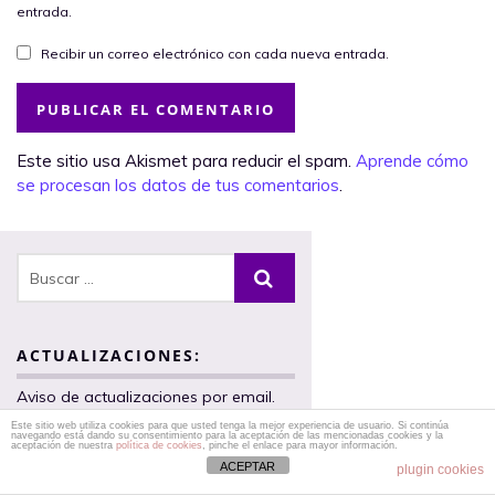
entrada.
Recibir un correo electrónico con cada nueva entrada.
Este sitio usa Akismet para reducir el spam.
Aprende cómo
se procesan los datos de tus comentarios
.
ACTUALIZACIONES:
Aviso de actualizaciones por email.
Implica aceptar nuestra política de
Este sitio web utiliza cookies para que usted tenga la mejor experiencia de usuario. Si continúa
navegando está dando su consentimiento para la aceptación de las mencionadas cookies y la
privacidad.
aceptación de nuestra
política de cookies
, pinche el enlace para mayor información.
ACEPTAR
plugin cookies
Dirección