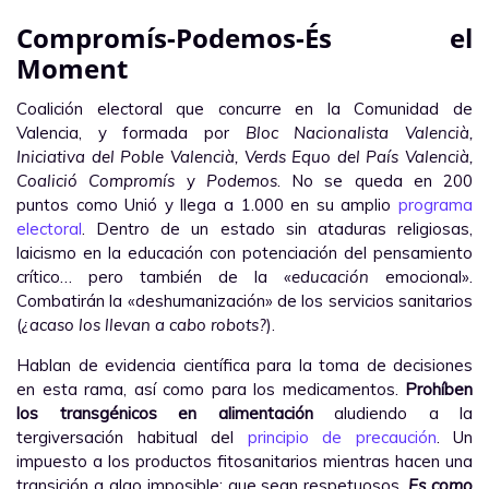
Compromís-Podemos-És el
Moment
Coalición electoral que concurre en la Comunidad de
Valencia, y formada por
Bloc Nacionalista Valencià,
Iniciativa del Poble Valencià, Verds Equo del País Valencià,
Coalició Compromís
y
Podemos
. No se queda en 200
puntos como Unió y llega a 1.000 en su amplio
programa
electoral
. Dentro de un estado sin ataduras religiosas,
laicismo en la educación con potenciación del pensamiento
crítico… pero también de la
«educación
emocional».
Combatirán la «deshumanización» de los servicios sanitarios
(
¿acaso los llevan a cabo robots?
).
Hablan de evidencia científica para la toma de decisiones
en esta rama, así como para los medicamentos.
Prohíben
los transgénicos en alimentación
aludiendo a la
tergiversación habitual del
principio de precaución
. Un
impuesto a los productos fitosanitarios mientras hacen una
transición a algo imposible: que sean respetuosos.
Es como