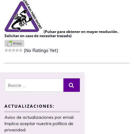
(Pulsar para obtener en mayor resolución.
Solicitar en caso de necesitar trazado)
(No Ratings Yet)
ACTUALIZACIONES:
Aviso de actualizaciones por email.
Implica aceptar nuestra política de
privacidad.