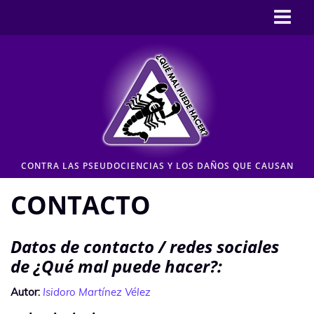
Inicio
CASOS
Pseudociencia en medios
Pseudociencia institucional
ENLACES
CONTRA LAS PSEUDOCIENCIAS Y LOS DAÑOS QUE CAUSAN
CONTACTO
CONTACTO
Moderación de comentarios
Aviso legal y Política de privacidad
Datos de contacto / redes sociales
de ¿Qué mal puede hacer?:
Autor:
Isidoro Martínez Vélez