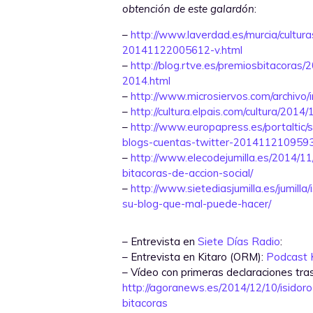
obtención de este galardón
:
–
http://www.laverdad.es/murcia/cultura
20141122005612-v.html
–
http://blog.rtve.es/premiosbitacora
2014.html
–
http://www.microsiervos.com/archivo/
–
http://cultura.elpais.com/cultura/20
–
http://www.europapress.es/portaltic/
blogs-cuentas-twitter-2014112109593
–
http://www.elecodejumilla.es/2014/11/
bitacoras-de-accion-social/
–
http://www.sietediasjumilla.es/jumill
su-blog-que-mal-puede-hacer/
– Entrevista en
Siete Días Radio
:
– Entrevista en Kitaro (ORM):
Podcast 
– Vídeo con primeras declaraciones tras
http://agoranews.es/2014/12/10/isidor
bitacoras