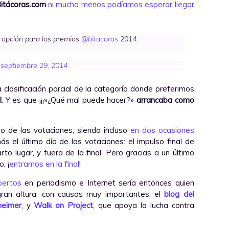
itácoras.com
ni mucho menos podíamos esperar llegar
o opción para los premios
@bitacoras
2014:
)
septiembre 29, 2014
 clasificación parcial de la categoría donde preferimos
l
. Y es que ¡¡¡»¿Qué mal puede hacer?»
arrancaba como
o de las votaciones, siendo incluso
en dos ocasiones
 el último día de las votaciones: el impulso final de
o lugar, y fuera de la final. Pero gracias a un último
, ¡
entramos en la final
!
pertos
en periodismo e Internet sería entonces quien
 gran altura, con causas muy importantes: el
blog del
heimer
, y
Walk on Project
, que apoya la lucha contra