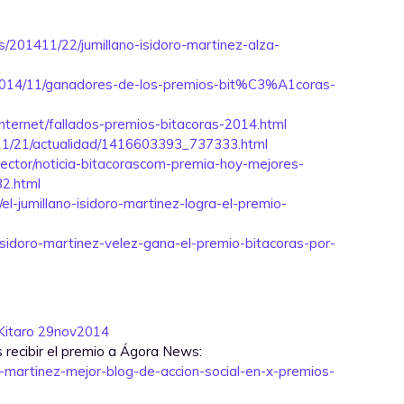
s/201411/22/jumillano-isidoro-martinez-alza-
s/2014/11/ganadores-de-los-premios-bit%C3%A1coras-
internet/fallados-premios-bitacoras-2014.html
14/11/21/actualidad/1416603393_737333.html
sector/noticia-bitacorascom-premia-hoy-mejores-
2.html
el-jumillano-isidoro-martinez-logra-el-premio-
a/isidoro-martinez-velez-gana-el-premio-bitacoras-por-
Kitaro 29nov2014
 recibir el premio a Ágora News:
o-martinez-mejor-blog-de-accion-social-en-x-premios-