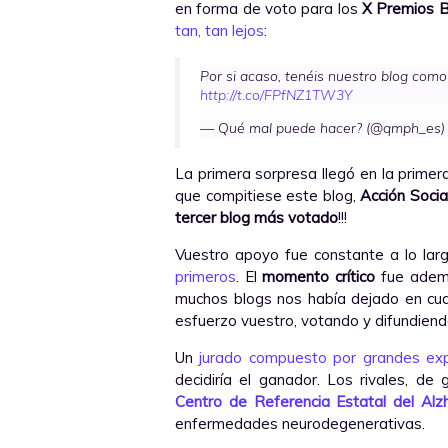
en forma de voto para los
X Premios B
tan, tan lejos
:
Por si acaso, tenéis nuestro blog com
http://t.co/FPfNZ1TW3Y
— Qué mal puede hacer? (@qmph_es
La primera sorpresa llegó en la primera
que compitiese este blog,
Acción Socia
tercer blog más votado
!!!
Vuestro apoyo fue constante a lo larg
primeros
. El
momento crítico
fue además
muchos blogs nos había dejado en cuart
esfuerzo vuestro, votando y difundiendo
Un
jurado compuesto por grandes ex
decidiría el ganador. Los rivales, de
Centro de Referencia Estatal del Alz
enfermedades neurodegenerativas.