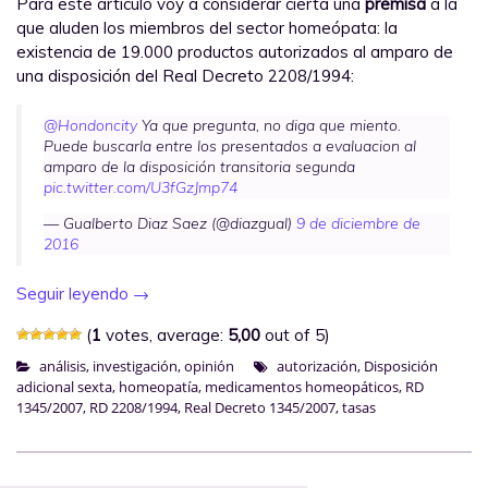
Para este artículo voy a considerar cierta una
premisa
a la
que aluden los miembros del sector homeópata: la
existencia de 19.000 productos autorizados al amparo de
una disposición del Real Decreto 2208/1994:
@Hondoncity
Ya que pregunta, no diga que miento.
Puede buscarla entre los presentados a evaluacion al
amparo de la disposición transitoria segunda
pic.twitter.com/U3fGzJmp74
— Gualberto Diaz Saez (@diazgual)
9 de diciembre de
2016
Seguir leyendo
→
(
1
votes, average:
5,00
out of 5)
análisis
,
investigación
,
opinión
autorización
,
Disposición
adicional sexta
,
homeopatía
,
medicamentos homeopáticos
,
RD
1345/2007
,
RD 2208/1994
,
Real Decreto 1345/2007
,
tasas