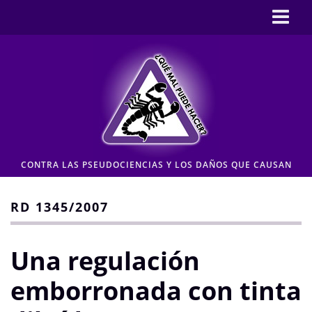
Inicio
CASOS
Pseudociencia en medios
Pseudociencia institucional
ENLACES
CONTRA LAS PSEUDOCIENCIAS Y LOS DAÑOS QUE CAUSAN
CONTACTO
Moderación de comentarios
RD 1345/2007
Aviso legal y Política de privacidad
Una regulación
emborronada con tinta