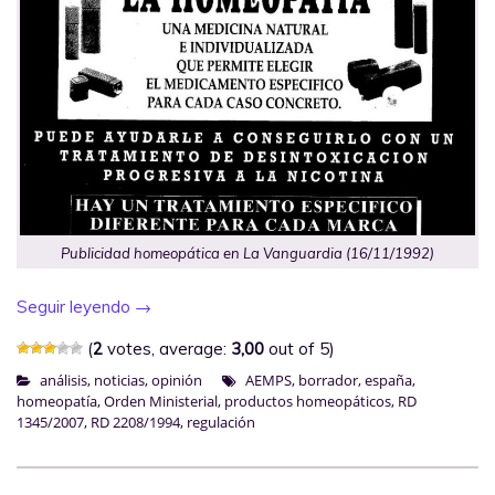
Publicidad homeopática en La Vanguardia (16/11/1992)
Seguir leyendo
→
(
2
votes, average:
3,00
out of 5)
análisis
,
noticias
,
opinión
AEMPS
,
borrador
,
españa
,
homeopatía
,
Orden Ministerial
,
productos homeopáticos
,
RD
1345/2007
,
RD 2208/1994
,
regulación