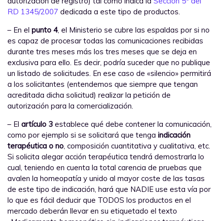
autorización de registro) tal como indica la
Sección 5ª del
RD 1345/2007
dedicada a este tipo de productos.
– En el
punto 4
, el Ministerio se cubre las espaldas por si no
es capaz de procesar todas las comunicaciones recibidas
durante tres meses más los tres meses que se deja en
exclusiva para ello. Es decir, podría suceder que no publique
un listado de solicitudes. En ese caso de «silencio» permitirá
a los solicitantes (entendemos que siempre que tengan
acreditada dicha solicitud) realizar la petición de
autorización para la comercialización.
– El
artículo 3
establece qué debe contener la comunicación,
como por ejemplo si se solicitará que tenga
indicación
terapéutica o no
, composición cuantitativa y cualitativa, etc.
Si solicita alegar acción terapéutica tendrá demostrarla lo
cual, teniendo en cuenta la total carencia de pruebas que
avalen la homeopatía y unido al mayor coste de las tasas
de este tipo de indicación, hará que NADIE use esta vía por
lo que es fácil deducir que TODOS los productos en el
mercado deberán llevar en su etiquetado el texto