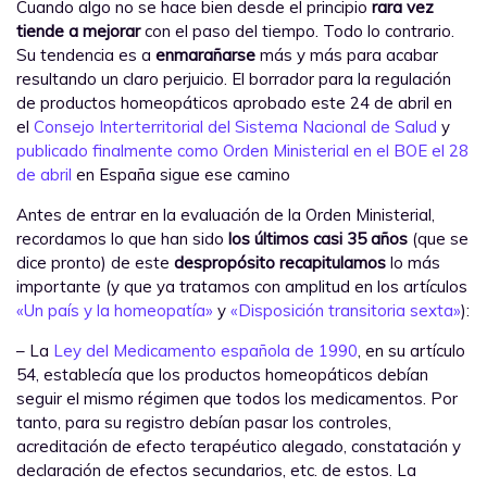
Cuando algo no se hace bien desde el principio
rara vez
tiende a mejorar
con el paso del tiempo. Todo lo contrario.
Su tendencia es a
enmarañarse
más y más para acabar
resultando un claro perjuicio. El borrador para la regulación
de productos homeopáticos aprobado este 24 de abril en
el
Consejo Interterritorial del Sistema Nacional de Salud
y
publicado finalmente como Orden Ministerial en el BOE el 28
de abril
en España sigue ese camino
Antes de entrar en la evaluación de la Orden Ministerial,
recordamos lo que han sido
los últimos casi 35 años
(que se
dice pronto) de este
despropósito
recapitulamos
lo más
importante (y que ya tratamos con amplitud en los artículos
«Un país y la homeopatía»
y
«Disposición transitoria sexta»
):
– La
Ley del Medicamento española de 1990
, en su artículo
54, establecía que los productos homeopáticos debían
seguir el mismo régimen que todos los medicamentos. Por
tanto, para su registro debían pasar los controles,
acreditación de efecto terapéutico alegado, constatación y
declaración de efectos secundarios, etc. de estos. La