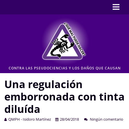
Inicio
CASOS
Pseudociencia en medios
Pseudociencia institucional
ENLACES
CONTRA LAS PSEUDOCIENCIAS Y LOS DAÑOS QUE CAUSAN
CONTACTO
Una regulación
Moderación de comentarios
emborronada con tinta
Aviso legal y Política de privacidad
diluída
QMPH - Isidoro Martínez
28/04/2018
Ningún comentario