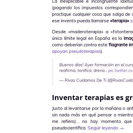
La inexplicable e incongruente laxit
(
pagando los impuestos correspondien
practique cualquier cosa que salga de 
ese invento pueda llamarse
«terapia»
s
Desde «maderoterapia» a «fotonterap
único límite legal en España es la
imag
como deberían contra este
flagrante in
apoyan pseudoterapias
).
Buenos días! Ayer formación en el cur
reafirma, tonifica, drena…
pic.twitter
— Rivas Cuidamos De Ti (@RivasCuid
Inventar terapias es gr
Justo al levantarse por la mañana o ant
sin nada más en qué pensar o mientr
me refiero
)… no hay momento que 
pseudocientífica.
Seguir leyendo
→