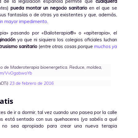
ud de la legislación española permite que
cualquiera
tes
)
pueda montar un negocio sanitario
en el que se
sus fantasías o de otras ya existentes y que, además,
in mayor impedimento
.
ia» pasando por «Bailoterapia®» o «apiterapia», el
inación
ya que ni siquiera los colegios oficiales luchan
trusismo sanitario
(
entre otras cosas porque
muchos ya
so de Maderoterapia bioenergetica. Reduce, moldea,
.com/VvOgabwoYb
aDTi)
23 de febrero de 2016
atis
es de ir a dormir, tal vez cuando uno pasea por la calle
as está sentado con sus quehaceres (
ya sabéis a qué
no sea apropiado para crear una nueva terapia