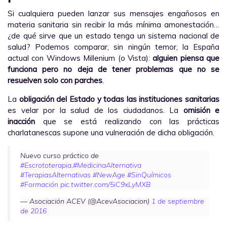
Si cualquiera pueden lanzar sus mensajes engañosos en
materia sanitaria sin recibir la más mínima amonestación…
¿de qué sirve que un estado tenga un sistema nacional de
salud? Podemos comparar, sin ningún temor, la España
actual con Windows Millenium (o Vista):
alguien piensa que
funciona pero no deja de tener problemas que no se
resuelven solo con parches
.
La
obligación del Estado y todas las instituciones sanitarias
es velar por la salud de los ciudadanos. La
omisión e
inacción
que se está realizando con las prácticas
charlatanescas supone una vulneración de dicha obligación.
Nuevo curso práctico de
#Escrototerapia
.
#MedicinaAlternativa
#TerapiasAlternativas
#NewAge
#SinQuímicos
#Formación
pic.twitter.com/5iC9xLyMXB
— Asociación ACEV (@AcevAsociacion)
1 de septiembre
de 2016