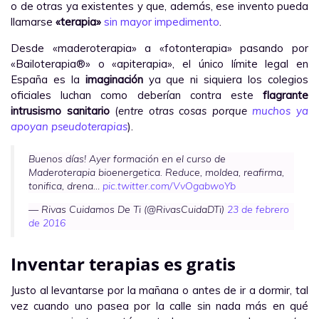
o de otras ya existentes y que, además, ese invento pueda
llamarse
«terapia»
sin mayor impedimento
.
Desde «maderoterapia» a «fotonterapia» pasando por
«Bailoterapia®» o «apiterapia», el único límite legal en
España es la
imaginación
ya que ni siquiera los colegios
oficiales luchan como deberían contra este
flagrante
intrusismo sanitario
(
entre otras cosas porque
muchos ya
apoyan pseudoterapias
).
Buenos días! Ayer formación en el curso de
Maderoterapia bioenergetica. Reduce, moldea, reafirma,
tonifica, drena…
pic.twitter.com/VvOgabwoYb
— Rivas Cuidamos De Ti (@RivasCuidaDTi)
23 de febrero
de 2016
Inventar terapias es gratis
Justo al levantarse por la mañana o antes de ir a dormir, tal
vez cuando uno pasea por la calle sin nada más en qué