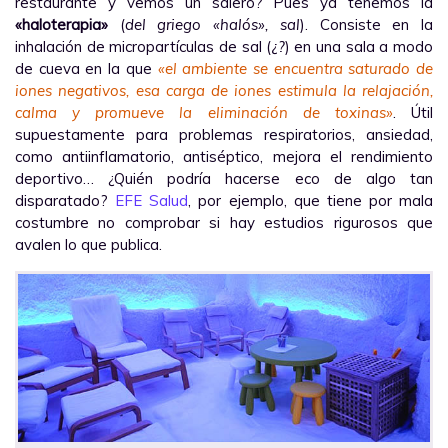
restaurante y vemos un salero? Pues ya tenemos la
«haloterapia»
(
del griego «halós», sal
). Consiste en la
inhalación de micropartículas de sal (
¿?
) en una sala a modo
de cueva en la que
«el ambiente se encuentra saturado de
iones negativos, esa carga de iones estimula la relajación,
calma y promueve la eliminación de toxinas»
. Útil
supuestamente para problemas respiratorios, ansiedad,
como antiinflamatorio, antiséptico, mejora el rendimiento
deportivo… ¿Quién podría hacerse eco de algo tan
disparatado?
EFE Salud
, por ejemplo, que tiene por mala
costumbre no comprobar si hay estudios rigurosos que
avalen lo que publica.