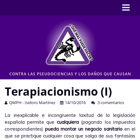
Inicio
CASOS
Pseudociencia en medios
Pseudociencia institucional
ENLACES
CONTRA LAS PSEUDOCIENCIAS Y LOS DAÑOS QUE CAUSAN
CONTACTO
Terapiacionismo (I)
Moderación de comentarios
Aviso legal y Política de privacidad
QMPH - Isidoro Martínez
14/10/2016
3 comentarios
La inexplicable e incongruente laxitud de la legislación
española permite que
cualquiera
(
pagando los impuestos
correspondientes
)
pueda montar un negocio sanitario
en el
que se practique cualquier cosa que salga de sus fantasías