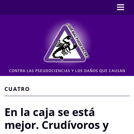
Inicio
CASOS
Pseudociencia en medios
Pseudociencia institucional
ENLACES
CONTRA LAS PSEUDOCIENCIAS Y LOS DAÑOS QUE CAUSAN
CONTACTO
Moderación de comentarios
CUATRO
Aviso legal y Política de privacidad
En la caja se está
mejor. Crudívoros y