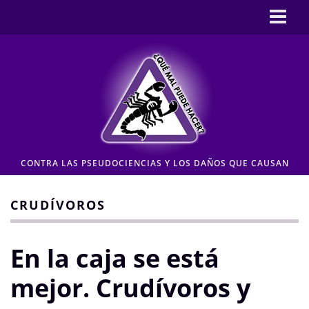
Inicio
CASOS
Pseudociencia en medios
Pseudociencia institucional
ENLACES
CONTRA LAS PSEUDOCIENCIAS Y LOS DAÑOS QUE CAUSAN
CONTACTO
Moderación de comentarios
CRUDÍVOROS
Aviso legal y Política de privacidad
En la caja se está
mejor. Crudívoros y