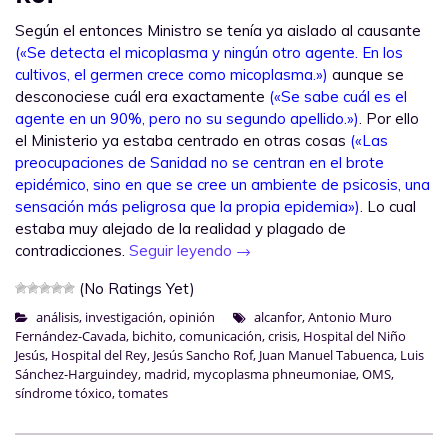
Según el entonces Ministro se tenía ya aislado al causante
(«Se detecta el micoplasma y ningún otro agente. En los
cultivos, el germen crece como micoplasma.»)
aunque se
desconociese cuál era exactamente
(«Se sabe cuál es el
agente en un 90%, pero no su segundo apellido.»)
. Por ello
el Ministerio ya estaba centrado en otras cosas
(«Las
preocupaciones de Sanidad no se centran en el brote
epidémico, sino en que se cree un ambiente de psicosis, una
sensación más peligrosa que la propia epidemia»)
. Lo cual
estaba muy alejado de la realidad y plagado de
contradicciones.
Seguir leyendo
→
(No Ratings Yet)
análisis
,
investigación
,
opinión
alcanfor
,
Antonio Muro
Fernández-Cavada
,
bichito
,
comunicación
,
crisis
,
Hospital del Niño
Jesús
,
Hospital del Rey
,
Jesús Sancho Rof
,
Juan Manuel Tabuenca
,
Luis
Sánchez-Harguindey
,
madrid
,
mycoplasma phneumoniae
,
OMS
,
síndrome tóxico
,
tomates