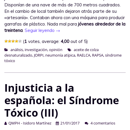
Disponían de una nave de más de 700 metros cuadrados.
En el cambio de local también dejaron atrás parte de su
«artesanía». Contaban ahora con una máquina para producir
garrafas de plástico. Nada mal para
jóvenes alrededor de la
treintena
.
Seguir leyendo
→
(
1
votes, average:
4,00
out of 5)
análisis
,
investigación
,
opinión
aceite de colza
desnaturalizado
,
JORPI
,
neumonía atípica
,
RAELCA
,
RAPSA
,
síndrome
tóxico
Injusticia a la
española: el Síndrome
Tóxico (III)
QMPH - Isidoro Martínez
21/01/2017
4 comentarios