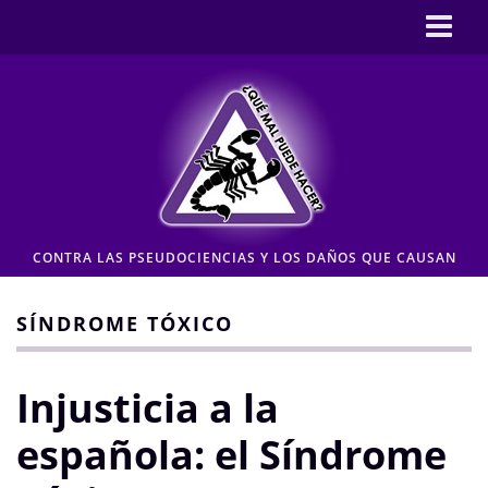
Inicio
CASOS
Pseudociencia en medios
Pseudociencia institucional
ENLACES
CONTRA LAS PSEUDOCIENCIAS Y LOS DAÑOS QUE CAUSAN
CONTACTO
Moderación de comentarios
SÍNDROME TÓXICO
Aviso legal y Política de privacidad
Injusticia a la
española: el Síndrome