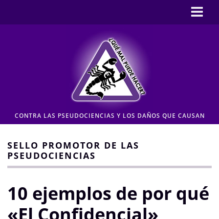
Inicio
CASOS
Pseudociencia en medios
Pseudociencia institucional
ENLACES
CONTRA LAS PSEUDOCIENCIAS Y LOS DAÑOS QUE CAUSAN
CONTACTO
Moderación de comentarios
SELLO PROMOTOR DE LAS
PSEUDOCIENCIAS
Aviso legal y Política de privacidad
10 ejemplos de por qué
«El Confidencial»