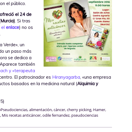
n el público.
ofreció el 24 de
Murcia)
. Si tras
 el
enlace
) no os
.
a Verde», un
ado un paso más
hora se dedica a
 Aparece también
oach
y «terapeuta
entro. El patrocinador es
Hiranyagarba
, «una empresa
uctos basados en la medicina natural (
Alquimia y
 5)
Pseudociencias
,
alimentación
,
cáncer
,
cherry picking
,
Hamer
,
,
Mis recetas anticáncer
,
odile fernandez
,
pseudociencias