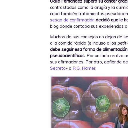
Odile Fernández superó su cáncer graci
contrastados como la cirugía y la quimio
cabo también tratamientos pseudocient
sesgo de confirmación
decidió que le h
blog donde contaba sus experiencias a u
Muchos de sus consejos no dejan de s
a la comida rápida (e incluso a los
petit
debe seguir esa forma de alimentación
pseudocientíficos.
Por un lado realiza u
sus afirmaciones. Por otro, defiende d
Secreto
» a
R.G. Hamer
.