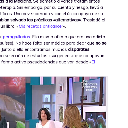
as a la Medicina
. Se sometió a varios tratamientos
terapia. Sin embargo, por su cuenta y riesgo, llevó a
íficos. Una vez superado y con el único apoyo de su
abían salvado las prácticas «alternativas»
. Trasladó el
n libro, «
Mis recetas anticáncer
«.
er
perogrulladas
. Ella misma afirma que era una adicta
-suisse
). No hace falta ser médico para decir que
no se
. Junto a ello encontramos muchos
disparates
na selección de estudios «sui generis» que no apoyan
e forma activa pseudociencias que van desde «
El