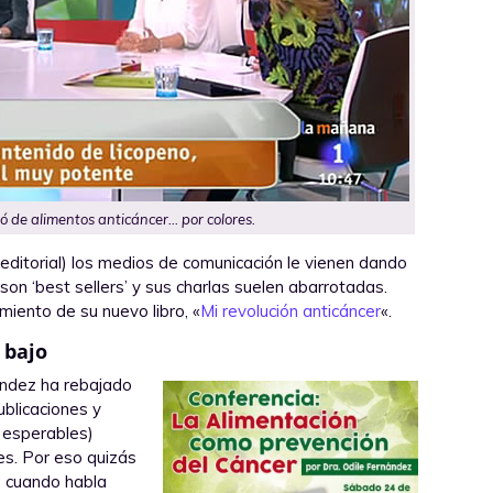
ó de alimentos anticáncer… por colores.
u editorial) los medios de comunicación le vienen dando
son ‘best sellers’ y sus charlas suelen abarrotadas.
iento de su nuevo libro, «
Mi revolución anticáncer
«.
 bajo
ández ha rebajado
ublicaciones y
y esperables)
nes. Por eso quizás
, cuando habla