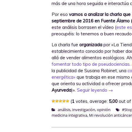
más de una hora seguida e interactúa co
Por eso
vamos a analizar la charla que 
septiembre de 2016 en Fuente Álamo (
este análisis borrasen el vídeo (
este es
preocupéis: lo tenemos a buen recaudo
La charla fue
organizada
por «La Tiend
establecimiento conocido por haber d
allá de vender alimentos ecológicos. A
fomentar todo tipo de pseudociencias
.
la publicidad de Susana Robinet, una
c
energética»
que trabaja en ese mismo c
que orienta su actividad a ofrecer prod
Ayurveda
)».
Seguir leyendo
→
(
1
votes, average:
5,00
out of
análisis
,
investigación
,
opinión
#Stop
medicina integrativa
,
Mi revolución anticáncer