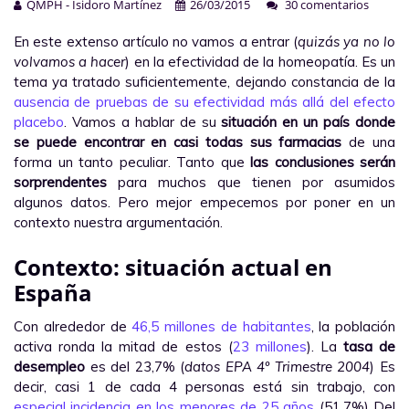
QMPH - Isidoro Martínez
26/03/2015
30 comentarios
En este extenso artículo no vamos a entrar (
quizás ya no lo
volvamos a hacer
) en la efectividad de la homeopatía. Es un
tema ya tratado suficientemente, dejando constancia de la
ausencia de pruebas de su efectividad más allá del efecto
placebo
. Vamos a hablar de su
situación en un país donde
se puede encontrar en casi todas sus farmacias
de una
forma un tanto peculiar. Tanto que
las conclusiones serán
sorprendentes
para muchos que tienen por asumidos
algunos datos. Pero mejor empecemos por poner en un
contexto nuestra argumentación.
Contexto: situación actual en
España
Con alrededor de
46,5 millones de habitantes
, la población
activa ronda la mitad de estos (
23 millones
). La
tasa de
desempleo
es del 23,7% (
datos EPA 4º Trimestre 2004
) Es
decir, casi 1 de cada 4 personas está sin trabajo, con
especial incidencia en los menores de 25 años
(51,7%) Del