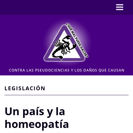
Inicio
CASOS
Pseudociencia en medios
Pseudociencia institucional
ENLACES
CONTRA LAS PSEUDOCIENCIAS Y LOS DAÑOS QUE CAUSAN
CONTACTO
Moderación de comentarios
LEGISLACIÓN
Aviso legal y Política de privacidad
Un país y la
homeopatía