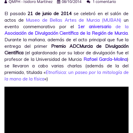
QMPH - Isidoro Martínez
08/10/2014
1 comentario
El pasado
21 de junio de 2014
se celebró en el salón de
actos de
Museo de Bellas Artes de Murcia (MUBAN)
un
evento conmemorativo por el
1er aniversario
de la
Asociación de Divulgación Científica de la Región de Murcia
.
Durante la mañana, además de el acto principal que fue la
entrega del primer
Premio ADCMurcia de Divulgación
Científica
(el galardonado por su labor de divulgación fue el
profesor de la Universidad de Murcia
Rafael García-Molina
)
se llevaron a cabo varias charlas (además de la del
premiado, titulada
«
Etnofísica: un paseo por la mitología de
la mano de la física
«
)