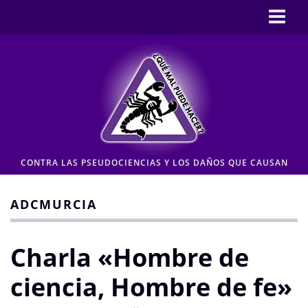
Inicio
CASOS
Pseudociencia en medios
Pseudociencia institucional
ENLACES
CONTRA LAS PSEUDOCIENCIAS Y LOS DAÑOS QUE CAUSAN
CONTACTO
Moderación de comentarios
ADCMURCIA
Aviso legal y Política de privacidad
Charla «Hombre de
ciencia, Hombre de fe»