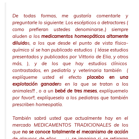
De todas formas, me gustaría comentarle y
preguntarle lo siguiente: Los escépticos o detractores (
como prefieran ustedes denominarse..) siempre
aluden a los
medicamentos homeopáticos altamente
diluido
s, a los que desde el punto de vista físico-
químico sí se han publicado estudios ( léase estudios
presentados y publicados por Vittorio de Elia, y otros
más, ), y de los que hay estudios clínicos
contrastados, en pediatría y veterinaria también (
explíqueme usted el efecto
placebo en una
explotación ganader
a en la que se tratan a los
animales!!! , o a un
bebé de tres meses
, explíquemelo
por favor!!, explíqueselo a los pediatras que también
prescriben homeopatía.
También sabrá usted que actualmente hay en el
mercado MEDICAMENTOS TRADICIONALES de los
que
no se conoce totalmente el mecanismo de acción
de algunos de ellos… ….¿¿ se imagina si se retiraran