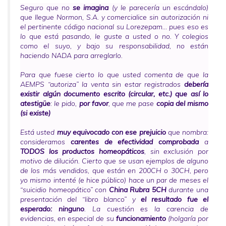
Seguro que no
se imagina
(y le parecería un escándalo)
que llegue Normon, S.A. y comercialice sin autorización ni
el pertinente código nacional su Lorezepam… pues eso es
lo que está pasando, le guste a usted o no. Y colegios
como el suyo, y bajo su responsabilidad, no están
haciendo NADA para arreglarlo.
Para que fuese cierto lo que usted comenta de que la
AEMPS “autoriza” la venta sin estar registrados
debería
existir algún documento escrito (circular, etc.) que así lo
atestigüe
: le pido,
por favor
, que me pase
copia del mismo
(si existe)
Está usted
muy equivocado con ese prejuicio
que nombra:
consideramos
carentes de efectividad comprobada
a
TODOS los productos homeopáticos
, sin exclusión por
motivo de dilución. Cierto que se usan ejemplos de alguno
de los más vendidos, que están en 200CH o 30CH, pero
yo mismo intenté (e hice público) hace un par de meses
el
“suicidio homeopático”
con
China Rubra 5CH
durante una
presentación del “libro blanco” y
el resultado fue el
esperado: ninguno
. La cuestión es la carencia de
evidencias, en especial de su
funcionamiento
(holgaría por