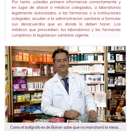
Por tanto, ustedes primero informense correctamente y
en lugar de atacar a médicos colegiados, a laboratorios
legalmente autorizados, a las farmacias o a instituciones
colegiales, acudan a la administracion sanitaria a formular
sus desacuerdos que es donde lo deben hacer. Los
médicos que presceiben, los laboratorios y las farmacias
cumplimos la legislacion sanitaria vigente.
Como el bolígrafo es de Boiron sabe que no manchará la mesa…