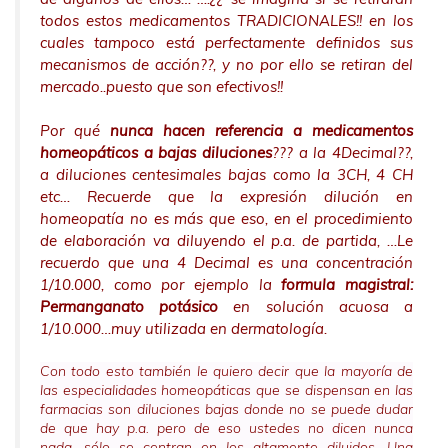
todos estos medicamentos TRADICIONALES!! en los
cuales tampoco está perfectamente definidos sus
mecanismos de acción??, y no por ello se retiran del
mercado..puesto que son efectivos!!
Por qué
nunca hacen referencia a medicamentos
homeopáticos a bajas diluciones
??? a la 4Decimal??,
a diluciones centesimales bajas como la 3CH, 4 CH
etc… Recuerde que la expresión dilución en
homeopatía no es más que eso, en el procedimiento
de elaboración va diluyendo el p.a. de partida, …Le
recuerdo que una 4 Decimal es una concentración
1/10.000, como por ejemplo la
formula magistral:
Permanganato potásico
en solución acuosa a
1/10.000…muy utilizada en dermatología.
Con todo esto también le quiero decir que la mayoría de
las especialidades homeopáticas que se dispensan en las
farmacias son diluciones bajas donde no se puede dudar
de que hay p.a. pero de eso ustedes no dicen nunca
nada….sólo se centran en los altamente diluidos. Una