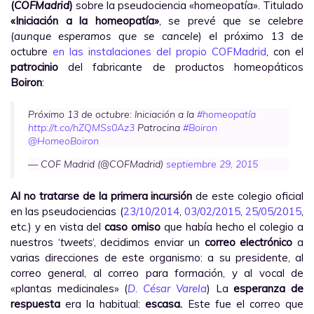
(
COFMadrid
)
sobre la pseudociencia «homeopatía». Titulado
«Iniciación a la homeopatía»
, se prevé que se celebre
(
aunque esperamos que se cancele
) el próximo 13 de
octubre
en las instalaciones del propio COFMadrid
, con el
patrocinio
del fabricante de productos homeopáticos
Boiron
:
Próximo 13 de octubre: Iniciación a la
#homeopatía
http://t.co/hZQMSs0Az3
Patrocina
#Boiron
@HomeoBoiron
— COF Madrid (@COFMadrid)
septiembre 29, 2015
Al no tratarse de la primera incursión
de este colegio oficial
en las pseudociencias (
23/10/2014
,
03/02/2015
,
25/05/2015
,
etc.) y en vista del
caso omiso
que había hecho el colegio a
nuestros ‘
tweets
‘, decidimos enviar un
correo electrónico
a
varias direcciones de este organismo: a su presidente, al
correo general, al correo para formación, y al vocal de
«plantas medicinales» (
D. César Varela
) La
esperanza de
respuesta
era la habitual:
escasa.
Este fue el correo que