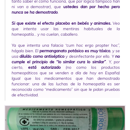
tanto saber el cómo funciona, que por lógica tampoco han
ni van a demostrar), que
ustedes dan por hecho pero
nunca se ha demostrado
.
Si que existe el
efecto placebo en bebés y animales
.
Veo
que intenta usar las mentiras habituales de la
homeopatía… y no cuelan, caballero.
Ya que intenta una falacia “cum hoc ergo propter hoc”,
hágalo bien. El
permanganato potásico es muy tóxico
, y se
usa
diluído como antiséptico
y desinfectante por ello. Y
no
cumple el principio de “lo similar cura lo similar”
. Y, por
cierto,
está autorizado
(no como los productos
homeopáticos que se venden a día de hoy en España)
Igual que los medicamentos que han demostrado
funcionar: una de las luchas de la homeopatía es ser
reconocida como “medicamento” sin que le pidan pruebas
de efectividad.