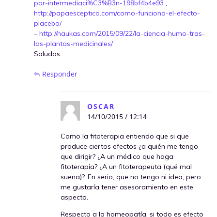
por-intermediaci%C3%B3n-198bf4b4e93
,
http://papaesceptico.com/como-funciona-el-efecto-
placebo/
–
http://naukas.com/2015/09/22/la-ciencia-humo-tras-
las-plantas-medicinales/
Saludos.
Responder
OSCAR
14/10/2015 / 12:14
Como la fitoterapia entiendo que si que
produce ciertos efectos ¿a quién me tengo
que dirigir? ¿A un médico que haga
fitoterapia? ¿A un fitoterapeuta (qué mal
suena)?. En serio, que no tengo ni idea, pero
me gustaría tener asesoramiento en este
aspecto.
Respecto a la homeopatía, si todo es efecto