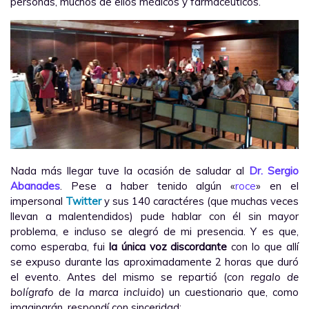
personas, muchos de ellos médicos y farmacéuticos.
Nada más llegar tuve la ocasión de saludar al
Dr. Sergio
Abanades
. Pese a haber tenido algún «
roce
» en el
impersonal
Twitter
y sus 140 caractéres (que muchas veces
llevan a malentendidos) pude hablar con él sin mayor
problema, e incluso se alegró de mi presencia. Y es que,
como esperaba, fui
la única voz discordante
con lo que allí
se expuso durante las aproximadamente 2 horas que duró
el evento. Antes del mismo se repartió (
con regalo de
bolígrafo de la marca incluido
) un cuestionario que, como
imaginarán, respondí con sinceridad: