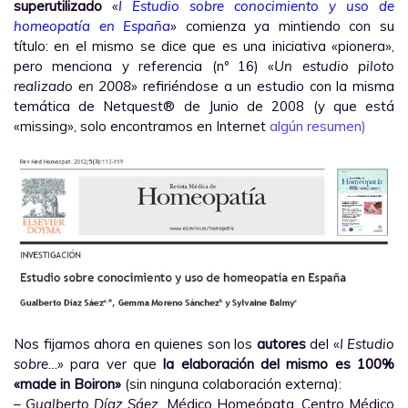
superutilizado
«
I Estudio sobre conocimiento y uso de
homeopatía en España
» comienza ya mintiendo con su
título: en el mismo se dice que es una iniciativa «pionera»,
pero menciona y referencia (nº 16) «
Un estudio
piloto
realizado en 2008
» refiriéndose a un estudio con la misma
temática de Netquest® de Junio de 2008 (y que está
«missing», solo encontramos en Internet
algún resumen)
Nos fijamos ahora en quienes son los
autores
del «
I Estudio
sobre…
» para ver que
la elaboración del mismo es 100%
«made in Boiron»
(sin ninguna colaboración externa):
–
Gualberto Díaz Sáez
, Médico Homeópata, Centro Médico