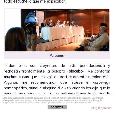
todo
escuché
lo que me explicaban.
Personas.
Todos ellos son creyentes de esta pseudociencia y
rechazan frontalmente la palabra «
placebo
«. Me contaron
muchos casos
que se explican perfectamente mediante él.
Algunos me recomendaron que hiciese el «
proving
»
homeopático, aunque ninguno dijo «sí» cuando les dije que lo
haría si me daban sin coste la «materia prima». En un par de
ocasiones me dijeron algo que ya he escuchado antes: que
Este sitio web utiliza cookies para que usted tenga la mejor experiencia de usuario. Si continúa
navegando está dando su consentimiento para la aceptación de las mencionadas cookies y la
aceptación de nuestra
política de cookies
, pinche el enlace para mayor información.
uso mi inteligencia para algo «negativo». Evidentemente no
ACEPTAR
plugin cookies
considero que mi actividad en «
¿Qué mal puede hacer?
» sea