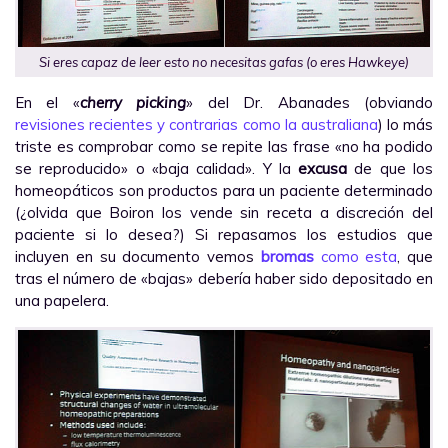
Si eres capaz de leer esto no necesitas gafas (o eres
Hawkeye
)
En el «
cherry picking
» del Dr. Abanades (obviando
revisiones recientes y contrarias como la australiana
) lo más
triste es comprobar como se repite las frase «no ha podido
se reproducido» o «baja calidad». Y la
excusa
de que los
homeopáticos son productos para un paciente determinado
(¿olvida que Boiron los vende sin receta a discreción del
paciente si lo desea?) Si repasamos los estudios que
incluyen en su documento vemos
bromas
como esta
, que
tras el número de «bajas» debería haber sido depositado en
una papelera.