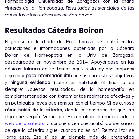
Farmacología, Universidad de Zaragoza) con la charla
«
Interés de la Homeopatía: Resultados asistenciales de las
consultas clínico-docentes de Zaragoza
«.
Resultados Cátedra Boiron
El grueso de la charla del Prof. Lanuza se centró en las
actuaciones e informaciones obtenidas por la Cátedra
Boiron de Homeopatía en la Univ. de Zaragoza,
desaparecida en noviembre de 2014. Apoyándose en las
clásicas
falacias
de «estamos aquí» o «la ley nos ampara»
dejó muy
poca información útil
con sus encuestas subjetivas
y
ninguna evidencia
(como es habitual) Al final, lo de
siempre: «buenos resultados» de la homeopatía en
complementariedad con tratamientos realmente efectivos y
en patologías leves que remiten con el tiempo. Sí es curioso
cómo habló de la cátedra
, dando la sensación de que era
algo que seguía. Verán que Boiron ahora ha modificado
la
web de la cátedra
y, aunque dicen que acabó, da sensación
de que la cátedra sigue, cuando no es así. Rentabilizar se
llama esto. Eso sí, es un ejemplo más del pretendido