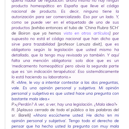
quería hablar de regulación: ahora mismo no hay ningún
producto homeopático en España que lleve el código
nacional de producto. Es decir, ninguno tiene la
autorización para ser comercializado. Eso por un lado. Y,
como se puede ver en el etiquetado de uno de sus
productos
[exhibo entonces el tubo de ‘China Rubra 5CH’
de Boiron que ya hemos
visto en otros artículos
]
por
supuesto no está el código nacional que han dicho que
sirve para trazabilidad
[profesor Lanuza
dixit
],
que es
obligatorio según la legislación que usted mismo ha
detallado, que la tengo muy revisada yo también. Y aquí
falta una mención obligatoria: solo dice que es un
‘medicamento homeopático’ pero obvia la segunda parte
que es ‘sin indicación terapéutica’. Eso sistemáticamente
lo está haciendo su laboratorio.
»
R.
«
Mire, le voy a intentar contestar a las dos preguntas,
vale. Es una opinión personal y subjetiva. Mi opinión
personal y subjetiva es que usted hace una pregunta con
bastante mala idea.
«
P.»
¿Perdón? A ver, a ver, hay una legislación. ¿Mala idea?
»
R. [Aplauso cerrado de todo el público a las palabras del
sr. Barelli]
«
Ahora escúcheme usted. He dicho ‘en mi
opinión personal y subjetiva’. Tengo todo el derecho de
pensar que ha hecho usted la pregunta con muy mala