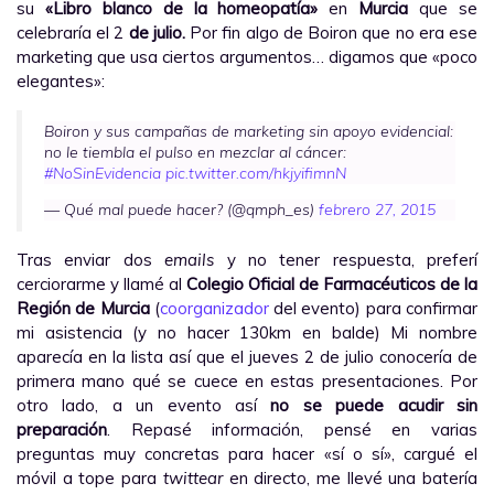
su
«Libro blanco de la homeopatía»
en
Murcia
que se
celebraría el 2
de julio.
Por fin algo de Boiron que no era ese
marketing que usa ciertos argumentos… digamos que «poco
elegantes»:
Boiron y sus campañas de marketing sin apoyo evidencial:
no le tiembla el pulso en mezclar al cáncer:
#NoSinEvidencia
pic.twitter.com/hkjyifimnN
— Qué mal puede hacer? (@qmph_es)
febrero 27, 2015
Tras enviar dos
emails
y no tener respuesta, preferí
cerciorarme y llamé al
Colegio Oficial de Farmacéuticos de la
Región de Murcia
(
coorganizador
del evento) para confirmar
mi asistencia (y no hacer 130km en balde) Mi nombre
aparecía en la lista así que el jueves 2 de julio conocería de
primera mano qué se cuece en estas presentaciones. Por
otro lado, a un evento así
no se puede acudir sin
preparación
. Repasé información, pensé en varias
preguntas muy concretas para hacer «sí o sí», cargué el
móvil a tope para
twittear
en directo, me llevé una batería