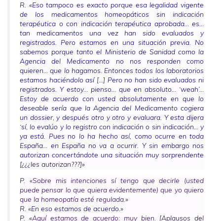
R. «
Eso tampoco es exacto porque esa legalidad vigente
de los medicamentos homeopáticos sin indicación
terapéutica o con indicación terapéutica aprobada… es…
tan medicamentos una vez han sido evaluados y
registrados. Pero estamos en una situación previa. No
sabemos porque tanto el Ministerio de Sanidad como la
Agencia del Medicamento no nos responden como
quieren… que lo hagamos. Entonces todos los laboratorios
estamos haciéndolo así
[…]
Pero no han sido evaluados ni
registrados. Y estoy… pienso… que en absoluto… ‘weah’…
Estoy de acuerdo con usted absolutamente en que lo
deseable sería que la Agencia del Medicamento cogiera
un dossier, y después otro y otro y evaluara. Y esta dijera
‘sí, lo evalúo y lo registro con indicación o sin indicación… y
ya está. Pues no lo ha hecho así, como ocurre en toda
España… en España no va a ocurrir. Y sin embargo nos
autorizan concertándote una situación muy sorprendente
[¿¿¿les autorizan???]»
P. «
Sobre mis intenciones sí tengo que decirle (usted
puede pensar lo que quiera evidentemente) que yo quiero
que la homeopatía esté regulada.
»
R. «
En eso estamos de acuerdo.
»
P. «
Aquí estamos de acuerdo: muy bien.
[Aplausos del