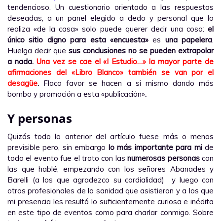
tendencioso. Un cuestionario orientado a las respuestas
deseadas, a un panel elegido a dedo y personal que lo
realiza «de la casa» solo puede querer decir una cosa:
el
único sitio digno para esta «encuesta»
es
una papelera
.
Huelga decir que
sus conclusiones no se pueden extrapolar
a nada.
Una vez se cae el «I Estudio…» la mayor parte de
afirmaciones del «Libro Blanco» también
se van por el
desagüe
.
Flaco favor se hacen a si mismo dando más
bombo y promoción a esta «publicación»
.
Y personas
Quizás todo lo anterior del artículo fuese más o menos
previsible pero, sin embargo
lo más importante para mi
de
todo el evento fue el trato con las
numerosas personas
con
las que hablé, empezando con los señores Abanades y
Barelli (a los que agradezco su cordialidad) y luego con
otros profesionales de la sanidad que asistieron y a los que
mi presencia les resultó lo suficientemente curiosa e inédita
en este tipo de eventos como para charlar conmigo. Sobre