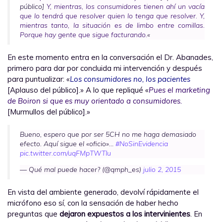
público]
Y, mientras, los consumidores tienen ahí un vacía
que lo tendrá que resolver quien lo tenga que resolver. Y,
mientras tanto, la situación es de limbo entre comillas.
Porque hay gente que sigue facturando.
«
En este momento entra en la conversación el Dr. Abanades,
primero para dar por concluida mi intervención y después
para puntualizar: «
Los consumidores no, los pacientes
[Aplauso del público].» A lo que repliqué «
Pues el marketing
de Boiron si que es muy orientado a consumidores.
[Murmullos del público].»
Bueno, espero que por ser 5CH no me haga demasiado
efecto. Aquí sigue el «oficio»…
#NoSinEvidencia
pic.twitter.com/uqFMpTWTIu
— Qué mal puede hacer? (@qmph_es)
julio 2, 2015
En vista del ambiente generado, devolví rápidamente el
micrófono eso sí, con la sensación de haber hecho
preguntas que
dejaron expuestos a los intervinientes
. En