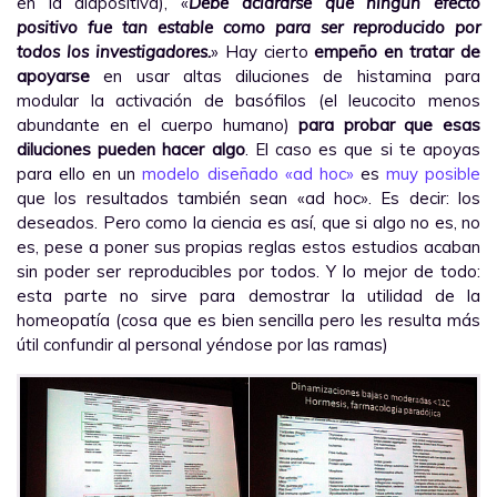
en la diapositiva), «
Debe aclararse que ningún efecto
positivo fue tan estable como para ser reproducido por
todos los investigadores.
» Hay cierto
empeño en tratar de
apoyarse
en usar altas diluciones de histamina para
modular la activación de basófilos (el leucocito menos
abundante en el cuerpo humano)
para probar que esas
diluciones pueden hacer algo
. El caso es que si te apoyas
para ello en un
modelo diseñado «ad hoc»
es
muy posible
que los resultados también sean «ad hoc». Es decir: los
deseados. Pero como la ciencia es así, que si algo no es, no
es, pese a poner sus propias reglas estos estudios acaban
sin poder ser reproducibles por todos. Y lo mejor de todo:
esta parte no sirve para demostrar la utilidad de la
homeopatía (cosa que es bien sencilla pero les resulta más
útil confundir al personal yéndose por las ramas)