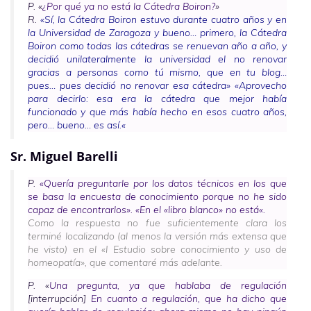
P. «
¿Por qué ya no está la Cátedra Boiron?
»
R.
«
Sí, la Cátedra Boiron estuvo durante cuatro años y en
la Universidad de Zaragoza y bueno… primero, la Cátedra
Boiron como todas las cátedras se renuevan año a año, y
decidió unilateralmente la universidad el no renovar
gracias a personas como tú mismo, que en tu blog…
pues… pues decidió no renovar esa cátedra» «Aprovecho
para decirlo: esa era la cátedra que mejor había
funcionado y que más había hecho en esos cuatro años,
pero… bueno… es así.
«
Sr. Miguel Barelli
P.
«
Quería preguntarle por los datos técnicos en los que
se basa la encuesta de conocimiento porque no he sido
capaz de encontrarlos». «En el «libro blanco» no está
«.
Como la respuesta no fue suficientemente clara los
terminé localizando (al menos la versión más extensa que
he visto) en el «I Estudio sobre conocimiento y uso de
homeopatía», que comentaré más adelante.
P. «
Una pregunta, ya que hablaba de regulación
[interrupción]
En cuanto a regulación, que ha dicho que