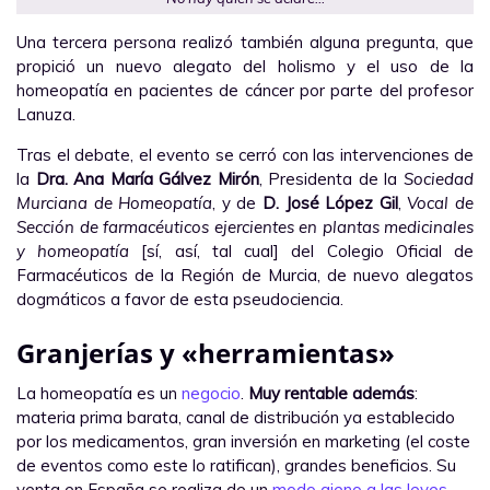
Una tercera persona realizó también alguna pregunta, que
propició un nuevo alegato del holismo y el uso de la
homeopatía en pacientes de cáncer por parte del profesor
Lanuza.
Tras el debate, el evento se cerró con las intervenciones de
la
Dra. Ana María Gálvez Mirón
, Presidenta de la
Sociedad
Murciana de Homeopatía
, y de
D. José López Gil
,
Vocal de
Sección de farmacéuticos ejercientes en plantas medicinales
y homeopatía
[sí, así, tal cual] del Colegio Oficial de
Farmacéuticos de la Región de Murcia, de nuevo alegatos
dogmáticos a favor de esta pseudociencia.
Granjerías y «herramientas»
La homeopatía es un
negocio
.
Muy rentable además
:
materia prima barata, canal de distribución ya establecido
por los medicamentos, gran inversión en marketing (el coste
de eventos como este lo ratifican), grandes beneficios. Su
venta en España se realiza de un
modo ajeno a las leyes