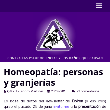
Inicio
CASOS
Pseudociencia en medios
Pseudociencia institucional
ENLACES
CONTRA LAS PSEUDOCIENCIAS Y LOS DAÑOS QUE CAUSAN
CONTACTO
Homeopatía: personas
Moderación de comentarios
y granjerías
Aviso legal y Política de privacidad
QMPH - Isidoro Martínez
23/08/2015
23 comentarios
La base de datos del
newsletter
de
Boiron
(
o eso creo
)
quiso el pasado 25 de junio
invitarme
a la
presentación
de