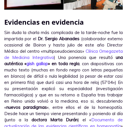
Evidencias en evidencia
Sin duda la charla más complicada de la tarde-noche fue la
impartida por el
Dr. Sergio Abanades
(colaborador externo
ocasional de Boiron y hasta julio de este año Director
Médico del centro «multipseudociencias»
Clínica Omegazeta
de Medicina Integrativa
) Una ponencia que resultó
una
auténtica «
gish gallop
» en toda regla
, con diapositivas con
mucho texto (
muchas en fondo negro con letras pequeñas
en blanco
) de difícil o nula legibilidad (
a pesar de estar casi
en primera fila
) que duró casi una hora de reloj (57’04») En
su presentación explicó su especialidad (investigación
farmacológica) y que en su retorno a España tras trabajar
en Reino unido volvió a la medicina, eso si, descubriendo
«
nuevos
paradigmas
«, entre ellos el de la homeopatía.
Desde hace un tiempo viene presentando y poniendo al día
(junto a la
doctora Marta Durán
) el «
Documento de
actualización de las evidencias científicas en homeopatía
»