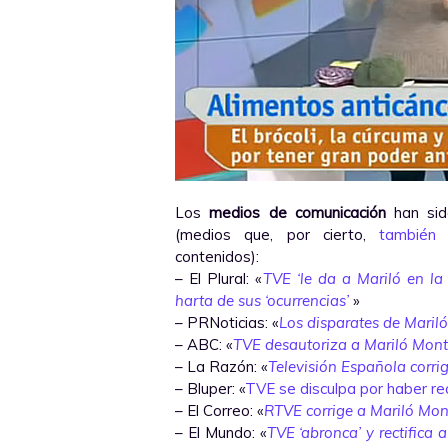
Los
medios de comunicación
han si
(medios que, por cierto,
también 
contenidos):
– El Plural: «
TVE ‘le da a Mariló en la
harta de sus ‘ocurrencias’
»
– PRNoticias: «
Los disparates de Maril
– ABC: «
TVE desautoriza a Mariló Monte
– La Razón: «
Televisión Española corri
– Bluper: «
TVE se disculpa por haber re
– El Correo: «
RTVE corrige a Mariló Mon
– El Mundo: «
TVE ‘abronca’ y rectifica 