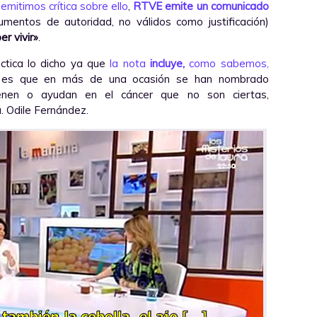
emitimos crítica sobre ello
,
RTVE emite un comunicado
entos de autoridad, no válidos como justificación)
er vivir»
.
tica lo dicho ya que
la nota
incluye,
como sabemos,
 es que en más de una ocasión se han nombrado
enen o ayudan en el cáncer que no son ciertas,
. Odile Fernández.