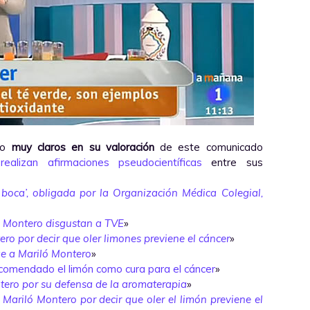
do
muy claros en su valoración
de este comunicado
realizan afirmaciones pseudocientíficas
entre sus
 boca’, obligada por la Organización Médica Colegial,
ó Montero disgustan a TVE
»
ro por decir que oler limones previene el cáncer
»
ge a Mariló Montero
»
comendado el limón como cura para el cáncer
»
tero por su defensa de la aromaterapia
»
a Mariló Montero por decir que oler el limón previene el