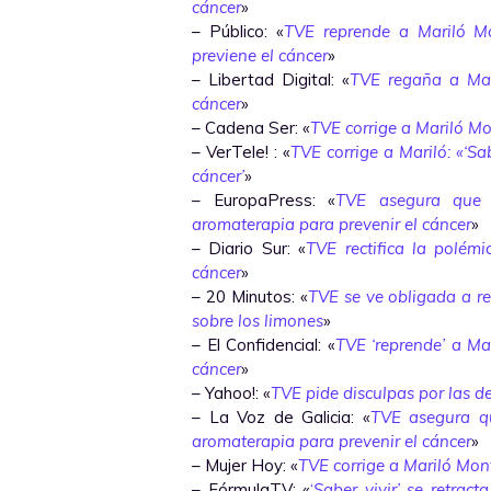
cáncer
»
– Público: «
TVE reprende a Mariló M
previene el cáncer
»
– Libertad Digital: «
TVE regaña a Mar
cáncer
»
– Cadena Ser: «
TVE corrige a Mariló Mo
– VerTele! : «
TVE corrige a Mariló: «‘Sa
cáncer’
»
– EuropaPress: «
TVE asegura que 
aromaterapia para prevenir el cáncer
»
– Diario Sur: «
TVE rectifica la polém
cáncer
»
– 20 Minutos: «
TVE se ve obligada a re
sobre los limones
»
– El Confidencial: «
TVE ‘reprende’ a Ma
cáncer
»
– Yahoo!: «
TVE pide disculpas por las d
– La Voz de Galicia: «
TVE asegura q
aromaterapia para prevenir el cáncer
»
– Mujer Hoy: «
TVE corrige a Mariló Mont
– FórmulaTV: «
‘
Saber vivir’ se retrac