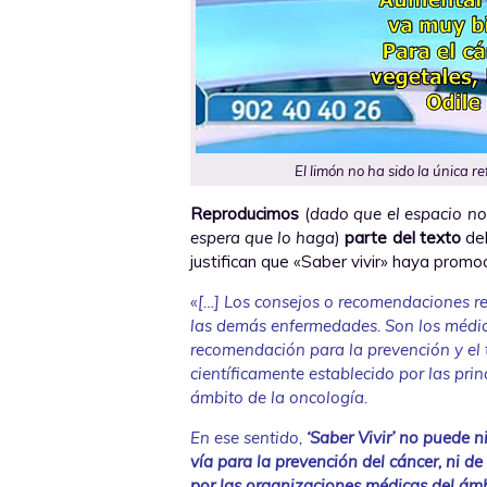
El limón no ha sido la única r
Reproducimos
(
dado que el espacio no 
espera que lo haga
)
parte del texto
de
justifican que «Saber vivir» haya prom
«
[…] Los consejos o recomendaciones re
las demás enfermedades. Son los médico
recomendación para la prevención y el 
científicamente establecido por las pri
ámbito de la oncología.
En ese sentido,
‘Saber Vivir’ no puede n
vía para la prevención del cáncer, ni de
por las organizaciones médicas del ámb